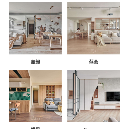
嶼
氤韻
蕪碞