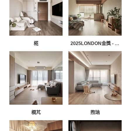
椛
2025LONDON金獎 - 暒
桵
橍芃
煦珃