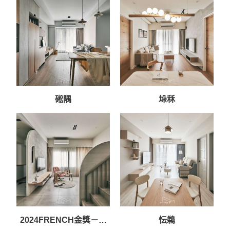
－峦巵
硹隅
垛秝
2024FRENCH金獎－瞴
忶鵜