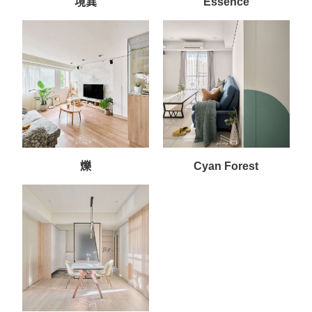
境異
Essence
爍
Cyan Forest