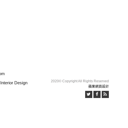
com
2020© Copyright All Rights Reserved
erior Design
蘋果網頁設計